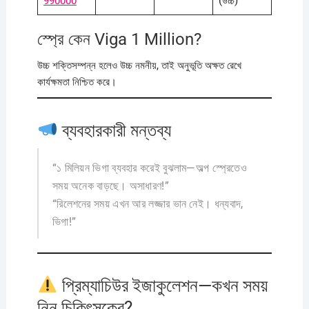
990000
(উচ্চ)
স্প্রে কেন Viga 1 Million?
উচ্চ শক্তিসম্পন্ন হলেও উচ্চ নমনীয়, তাই অনুভূতি অক্ষত রেখে
কার্যক্ষমতা নিশ্চিত করে।
ব্যবহারকারী মন্তব্য
“১ মিলিয়ন ভিগা ব্যবহার করেই বুঝলাম—অল্প স্প্রেতেও
সময় অনেক বাড়ছে। অসাধারণ!”
“রিলেশনের সময় এখন আর লজ্জার ভান নেই। ধন্যবাদ,
ভিগা!”
প্রিম্যাচিউর ইজাকুলেশন—কখন সময়
নিন চিকিৎসকের?