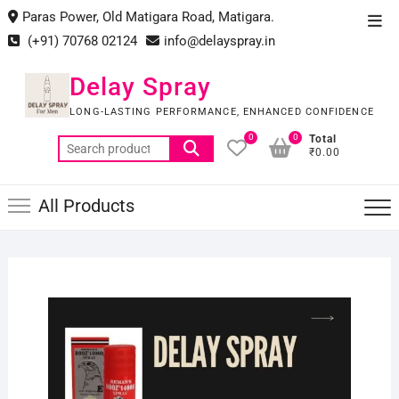
Skip
Paras Power, Old Matigara Road, Matigara.
Top
to
(+91) 70768 02124
info@delayspray.in
Men
content
Delay Spray
LONG-LASTING PERFORMANCE, ENHANCED CONFIDENCE
0
0
Total
Search
₹0.00
for:
All Products