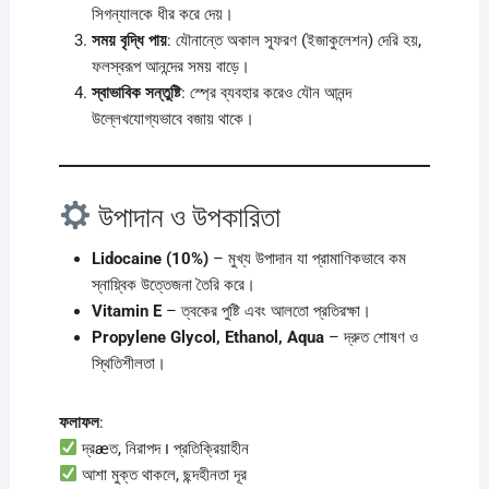
সিগন্যালকে ধীর করে দেয়।
সময় বৃদ্ধি পায়
: যৌনান্তে অকাল স্ফূরণ (ইজাকুলেশন) দেরি হয়,
ফলস্বরূপ আনন্দের সময় বাড়ে।
স্বাভাবিক সন্তুষ্টি
: স্প্রে ব্যবহার করেও যৌন আনন্দ
উল্লেখযোগ্যভাবে বজায় থাকে।
উপাদান ও উপকারিতা
Lidocaine (10%)
– মুখ্য উপাদান যা প্রামাণিকভাবে কম
স্নায়্বিক উত্তেজনা তৈরি করে।
Vitamin E
– ত্বকের পুষ্টি এবং আলতো প্রতিরক্ষা।
Propylene Glycol, Ethanol, Aqua
– দ্রুত শোষণ ও
স্থিতিশীলতা।
ফলাফল
:
দ্রæত, নিরাপদ ו প্রতিক্রিয়াহীন
আশা মুক্ত থাকলে, ছন্দহীনতা দূর